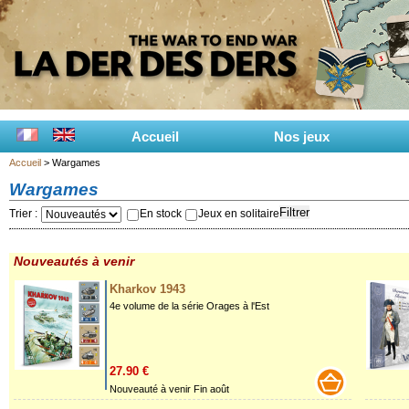
Accueil
Nos jeux
Accueil
> Wargames
Wargames
Filtrer
Trier :
En stock
Jeux en solitaire
Nouveautés à venir
Kharkov 1943
4e volume de la série Orages à l'Est
27.90 €
Nouveauté à venir Fin août