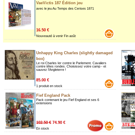
VaeVictis 187 Édition jeu
avec le jeu Au Temps des Cerises 1871
16.50 €
Nouveauté à venir Fin août
Unhappy King Charles (slightly damaged
box)
Le roi Charles Ier contre le Parlement. Cavaliers
contre têtes rondes. Choisissez votre camp - et
sauvez l'Angleterre !
85.00 €
1 produit en stock
Fief England Pack
Pack contenant le jeu Fief England et ses 6
extensions
102.50 €
74.90 €
En stock