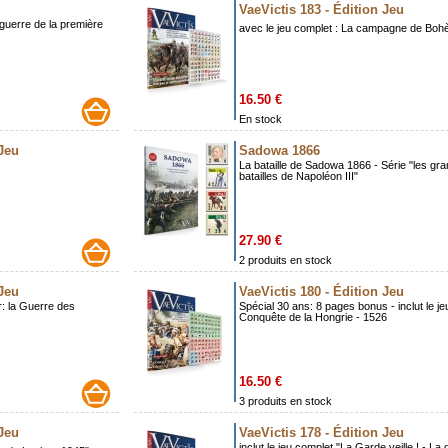
VaeVictis 183 - Édition Jeu
a guerre de la première
avec le jeu complet : La campagne de Bo
16.50 €
En stock
 Jeu
Sadowa 1866
La bataille de Sadowa 1866 - Série "les gr
batailles de Napoléon III"
27.90 €
2 produits en stock
 Jeu
VaeVictis 180 - Édition Jeu
r: la Guerre des
Spécial 30 ans: 8 pages bonus - inclut le je
Conquête de la Hongrie - 1526
16.50 €
3 produits en stock
 Jeu
VaeVictis 178 - Édition Jeu
inclut le jeu complet "La Garde veille ! - La