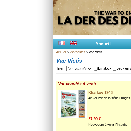
Accueil
Accueil
>
Wargames
> Vae Victis
Vae Victis
Trier :
En stock
Jeux en s
Nouveautés à venir
Kharkov 1943
4e volume de la série Orages à
27.90 €
Nouveauté à venir Fin août