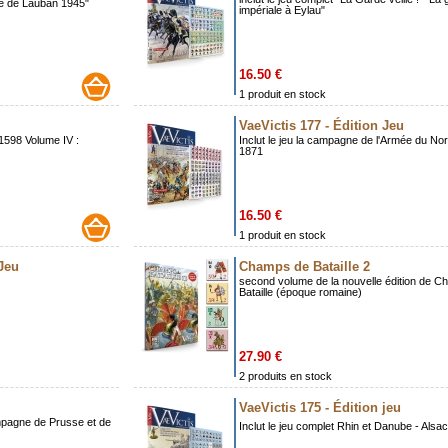
lle de Lauban 1945"
impériale à Eylau"
16.50 €
1 produit en stock
VaeVictis 177 - Édition Jeu
 1598 Volume IV :
Inclut le jeu la campagne de l'Armée du No
1871
16.50 €
1 produit en stock
 Jeu
Champs de Bataille 2
second volume de la nouvelle édition de 
Bataille (époque romaine)
27.90 €
2 produits en stock
VaeVictis 175 - Édition jeu
ampagne de Prusse et de
Inclut le jeu complet Rhin et Danube - Alsa