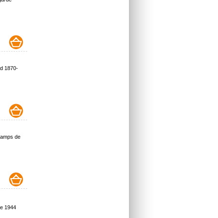
rd 1870-
Champs de
ce 1944