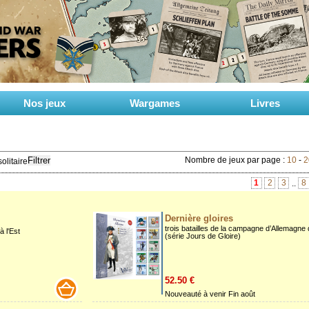
Nos jeux
Wargames
Livres
Filtrer
Nombre de jeux par page :
10
-
2
olitaire
1
2
3
8
..
Dernière gloires
trois batailles de la campagne d’Allemagne
 l'Est
(série Jours de Gloire)
52.50 €
Nouveauté à venir Fin août