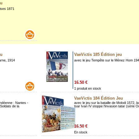
eu
ises 1871
eu
VaeVictis 185 Édition jeu
Marne, 1914
avec le jeu Tempête sur le Ménez Hom 19
16.50 €
1 produit en stock
VaeVictis 184 Édition Jeu
Vendéenne : Nantes -
avec le jeu sur la bataille de Molodi 1572, l
Soldats de la
tsar Ivan IV stoppe l'invasion tatar (série O
16.50 €
En stock