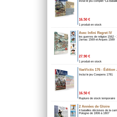
inclut le jeu complet "La Batai
16.50 €
1 produit en stock
Avec Infini Regret IV
les guerres de religion 1562 -
Jarnac 1569 et Arques 1589
27.90 €
1 produit en stock
VaeVictis 176 - Édition
Inclut le jeu Cowpens 1781
16.50 €
Rupture de stock temporaire
2 Années de Gloire
4 batailles décisives de la c
Pologne de 1806 à 1807