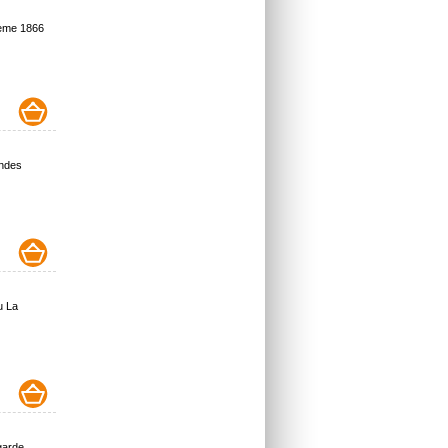
hème 1866
andes
u La
 garde