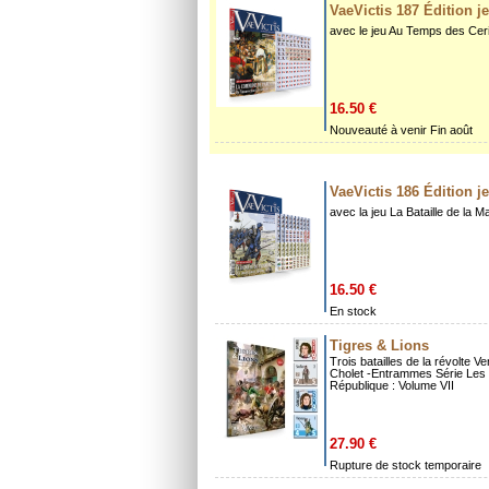
VaeVictis 187 Édition j
avec le jeu Au Temps des Cer
16.50 €
Nouveauté à venir Fin août
VaeVictis 186 Édition j
avec la jeu La Bataille de la 
16.50 €
En stock
Tigres & Lions
Trois batailles de la révolte 
Cholet -Entrammes Série Les 
République : Volume VII
27.90 €
Rupture de stock temporaire