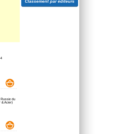
Classement par éditeurs
44
a Russie du
r & Acier)