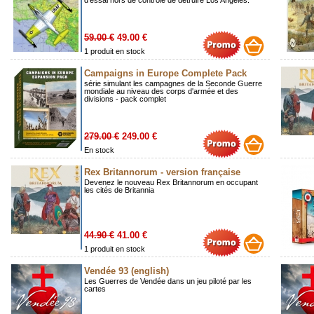
d'essai hors de contrôle de détruire Los Angeles.
59.00 €
49.00 €
1 produit en stock
Campaigns in Europe Complete Pack
série simulant les campagnes de la Seconde Guerre
mondiale au niveau des corps d'armée et des
divisions - pack complet
279.00 €
249.00 €
En stock
Rex Britannorum - version française
Devenez le nouveau Rex Britannorum en occupant
les cités de Britannia
44.90 €
41.00 €
1 produit en stock
Vendée 93 (english)
Les Guerres de Vendée dans un jeu piloté par les
cartes