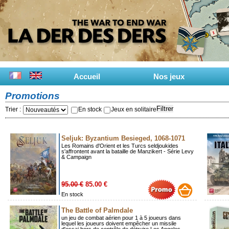
Accueil
Nos jeux
Promotions
Filtrer
Trier :
En stock
Jeux en solitaire
Seljuk: Byzantium Besieged, 1068-1071
Les Romains d'Orient et les Turcs seldjoukides
s'affrontent avant la bataille de Manzikert - Série Levy
& Campaign
95.00 €
85.00 €
En stock
The Battle of Palmdale
un jeu de combat aérien pour 1 à 5 joueurs dans
lequel les joueurs doivent empêcher un missile